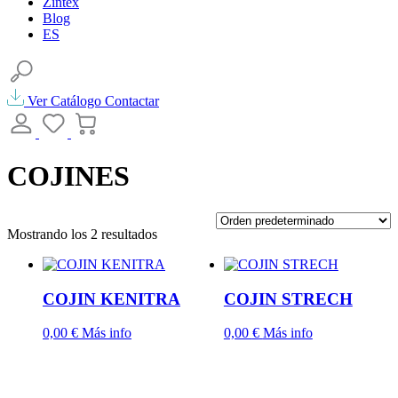
Zintex
Blog
ES
Abrir
el
buscador
Ver Catálogo
Contactar
COJINES
Mostrando los 2 resultados
COJIN KENITRA
COJIN STRECH
Este
Este
0,00
€
Más info
0,00
€
Más info
producto
producto
tiene
tiene
múltiples
múltiples
variantes.
variantes.