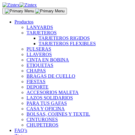
Skip
to
content
Productos
LANYARDS
TARJETEROS
TARJETEROS RIGIDOS
TARJETEROS FLEXIBLES
PULSERAS
LLAVEROS
CINTA EN BOBINA
ETIQUETAS
CHAPAS
BRAGAS DE CUELLO
FIESTAS
DEPORTE
ACCESORIOS MALETA
LAZOS SOLIDARIOS
PARA TUS GAFAS
CASA Y OFICINA
BOLSAS, COJINES Y TEXTIL
CINTURONES
CHUPETEROS
FAQ’s