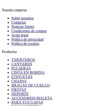
Las
Las
opciones
opciones
Nuestra empresa
se
se
pueden
pueden
Sobre nosotros
elegir
elegir
Contactar
en
en
Noticias Zintex
la
la
Condiciones de compra
página
página
Aviso legal
de
de
Política de privacidad
producto
producto
Política de cookies
Productos
TARJETEROS
LANYARDS
PULSERAS
CINTA EN BOBINA
ETIQUETAS
CHAPAS
BRAGAS DE CUELLO
FIESTAS
DEPORTE
ACCESORIOS MALETA
PARA TUS GAFAS